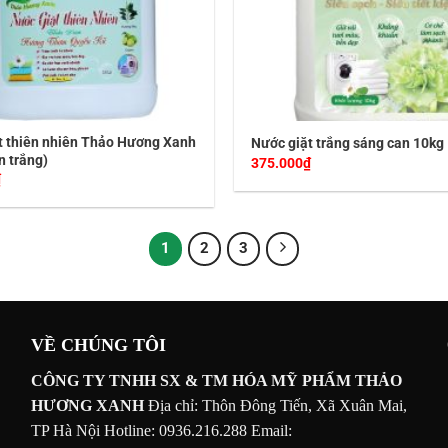
t thiên nhiên Thảo Hương Xanh
Nước giặt trắng sáng can 10kg
an trắng)
375.000
₫
₫
1
2
3
VỀ CHÚNG TÔI
CÔNG TY TNHH SX & TM HÓA MỸ PHẨM THẢO
HƯƠNG XANH
Địa chỉ: Thôn Đông Tiến, Xã Xuân Mai,
TP Hà Nội
Hotline: 0936.216.288
Email: