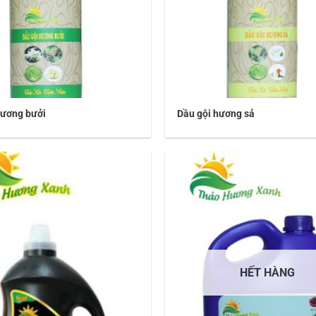
hương bưởi
Dầu gội hương sả
HẾT HÀNG