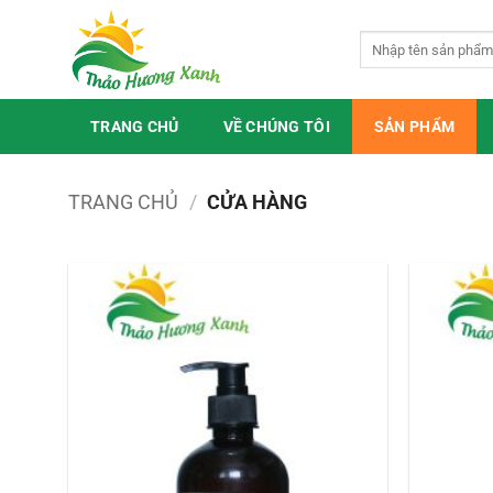
Bỏ
qua
Tìm
kiếm:
nội
dung
TRANG CHỦ
VỀ CHÚNG TÔI
SẢN PHẨM
TRANG CHỦ
/
CỬA HÀNG