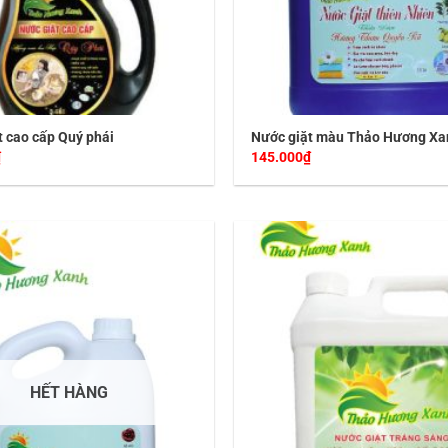
t cao cấp Quý phái
Nước giặt màu Thảo Hương Xa
₫
145.000
₫
HẾT HÀNG