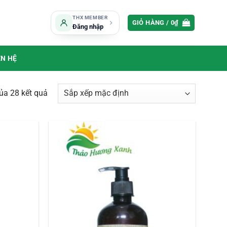
THX MEMBER
GIỎ HÀNG /
0
₫
Đăng nhập
ÊN HỆ
ủa 28 kết quả