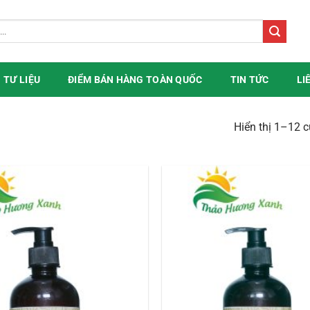
TƯ LIỆU
ĐIỂM BÁN HÀNG TOÀN QUỐC
TIN TỨC
LI
Hiển thị 1–12 c