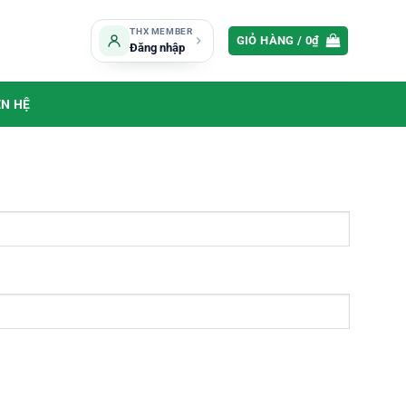
THX MEMBER
GIỎ HÀNG /
0
₫
Đăng nhập
ÊN HỆ