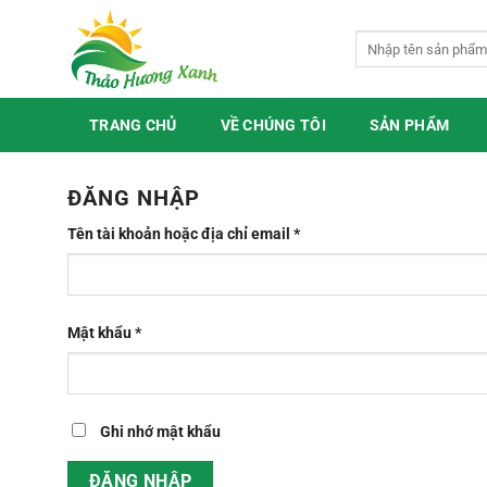
Bỏ
qua
Tìm
kiếm:
nội
dung
TRANG CHỦ
VỀ CHÚNG TÔI
SẢN PHẨM
ĐĂNG NHẬP
Bắt
Tên tài khoản hoặc địa chỉ email
*
buộc
Bắt
Mật khẩu
*
buộc
Ghi nhớ mật khẩu
ĐĂNG NHẬP