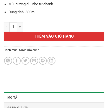
Mùi hương dịu nhẹ từ chanh
Dung tích: 800ml
Nước rửa chén Thảo Hương Xanh (dung tích 3.2 lít, hương dịu nhẹ) s
THÊM VÀO GIỎ HÀNG
Danh mục:
Nước rửa chén
MÔ TẢ
ĐÁNH GIÁ (0)