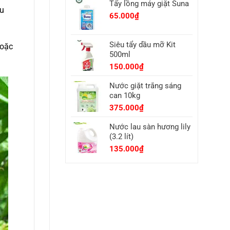
Tẩy lồng máy giặt Suna
–
àu
BẮC
65.000
₫
GIANG
Siêu tẩy dầu mỡ Kit
hoặc
500ml
150.000
₫
Nước giặt trắng sáng
can 10kg
375.000
₫
Nước lau sàn hương lily
(3.2 lít)
135.000
₫