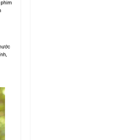
h phim
n
 nước
nh,