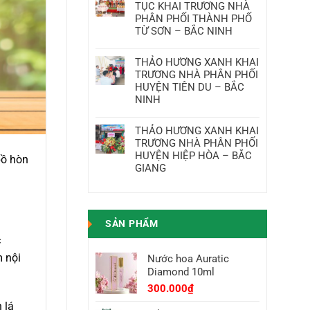
luận
TỤC KHAI TRƯƠNG NHÀ
PHỐI
ở
HUYỆN
THẢO
PHÂN PHỐI THÀNH PHỐ
YÊN
HƯƠNG
TỪ SƠN – BẮC NINH
LẠC
XANH
–
KHAI
Không
VĨNH
TRƯƠNG
có
PHÚC
NHÀ
THẢO HƯƠNG XANH KHAI
bình
PHÂN
luận
TRƯƠNG NHÀ PHÂN PHỐI
PHỐI
ở
HUYỆN
THẢO
HUYỆN TIÊN DU – BẮC
ĐÔNG
HƯƠNG
NINH
ANH
XANH
–
TIẾP
Không
HÀ
TỤC
có
NỘI
KHAI
THẢO HƯƠNG XANH KHAI
bình
TRƯƠNG
luận
TRƯƠNG NHÀ PHÂN PHỐI
NHÀ
ở
PHÂN
THẢO
HUYỆN HIỆP HÒA – BẮC
bồ hòn
PHỐI
HƯƠNG
GIANG
THÀNH
XANH
PHỐ
KHAI
Không
TỪ
TRƯƠNG
có
SƠN
NHÀ
bình
–
PHÂN
luận
BẮC
PHỐI
ở
NINH
HUYỆN
SẢN PHẨM
THẢO
TIÊN
HƯƠNG
DU
c
XANH
–
KHAI
BẮC
m nội
TRƯƠNG
Nước hoa Auratic
NINH
NHÀ
Diamond 10ml
PHÂN
PHỐI
300.000
₫
HUYỆN
HIỆP
 lá
HÒA