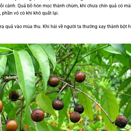
ỗi cành. Quả bồ hòn mọc thành chùm, khi chưa chín quả có m
 phần vỏ có khi khô quắt lại.
ra quả vào mùa thu. Khi hái về người ta thường xay thành bột 