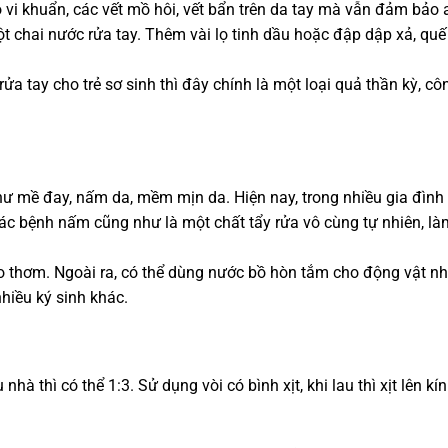
bỏ vi khuẩn, các vết mồ hôi, vết bẩn trên da tay mà vẫn đảm bảo 
 chai nước rửa tay. Thêm vài lọ tinh dầu hoặc đập dập xả, quế
 tay cho trẻ sơ sinh thì đây chính là một loại quả thần kỳ, cô
hư mề đay, nấm da, mềm mịn da. Hiện nay, trong nhiều gia đình
các bệnh nấm cũng như là một chất tẩy rửa vô cùng tự nhiên, là
cho thơm. Ngoài ra, có thể dùng nước bồ hòn tắm cho động vật n
nhiều ký sinh khác.
hà thì có thể 1:3. Sử dụng vòi có bình xịt, khi lau thì xịt lên kí