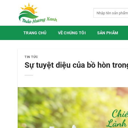
Bỏ
qua
Tìm
kiếm:
nội
dung
TRANG CHỦ
VỀ CHÚNG TÔI
SẢN PHẨM
TIN TỨC
Sự tuyệt diệu của bồ hòn tron