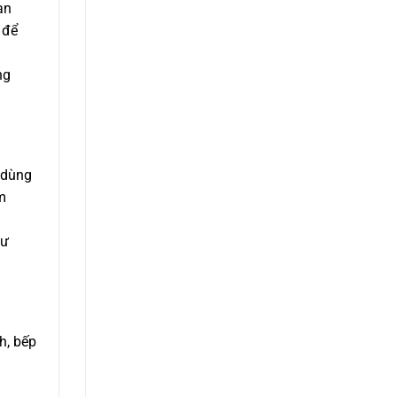
an
 để
ng
 dùng
m
hư
nh, bếp