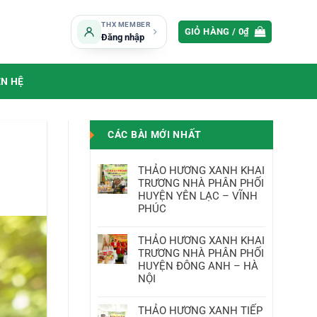
THX MEMBER
GIỎ HÀNG /
0
₫
Đăng nhập
ÊN HỆ
CÁC BÀI MỚI NHẤT
THẢO HƯƠNG XANH KHAI
TRƯƠNG NHÀ PHÂN PHỐI
HUYỆN YÊN LẠC – VĨNH
PHÚC
Không
có
THẢO HƯƠNG XANH KHAI
bình
luận
TRƯƠNG NHÀ PHÂN PHỐI
ở
THẢO
HUYỆN ĐÔNG ANH – HÀ
HƯƠNG
NỘI
XANH
KHAI
Không
TRƯƠNG
có
NHÀ
THẢO HƯƠNG XANH TIẾP
bình
PHÂN